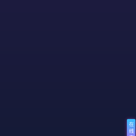
请登录意昂4的平台咨询系统，