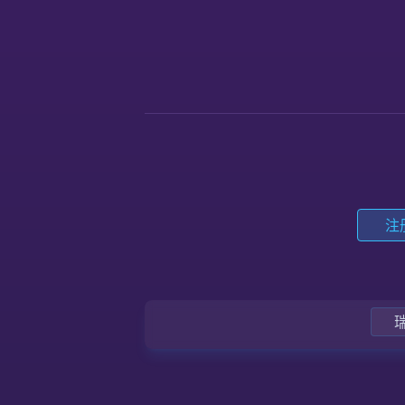
跳转到内容
意昂4 - 会员平台中心 | 注册登录统一站点
首页
公司大事记
企业新闻
服务中心
联系我们