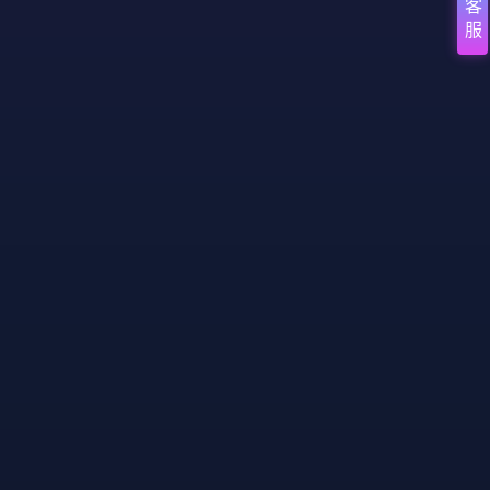
科技的力量可以改变金融行业的未来，让更多人享受到便捷的金
推动金融行业的数字化转型，为用户创造更多价值。